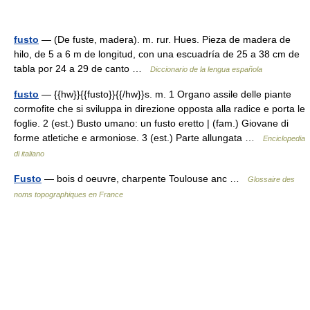
fusto
— (De fuste, madera). m. rur. Hues. Pieza de madera de
hilo, de 5 a 6 m de longitud, con una escuadría de 25 a 38 cm de
tabla por 24 a 29 de canto …
Diccionario de la lengua española
fusto
— {{hw}}{{fusto}}{{/hw}}s. m. 1 Organo assile delle piante
cormofite che si sviluppa in direzione opposta alla radice e porta le
foglie. 2 (est.) Busto umano: un fusto eretto | (fam.) Giovane di
forme atletiche e armoniose. 3 (est.) Parte allungata …
Enciclopedia
di italiano
Fusto
— bois d oeuvre, charpente Toulouse anc …
Glossaire des
noms topographiques en France