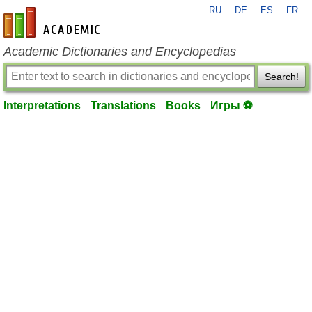
RU
DE
ES
FR
en-academic.com
Academic Dictionaries and Encyclopedias
Search!
Interpretations
Translations
Books
Игры ⚽