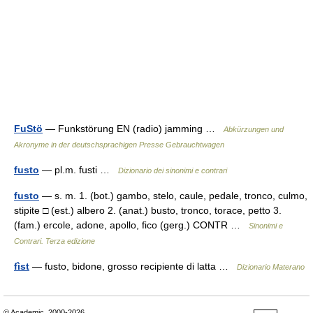
FuStö
— Funkstörung EN (radio) jamming …
Abkürzungen und
Akronyme in der deutschsprachigen Presse Gebrauchtwagen
fusto
— pl.m. fusti …
Dizionario dei sinonimi e contrari
fusto
— s. m. 1. (bot.) gambo, stelo, caule, pedale, tronco, culmo,
stipite □ (est.) albero 2. (anat.) busto, tronco, torace, petto 3.
(fam.) ercole, adone, apollo, fico (gerg.) CONTR …
Sinonimi e
Contrari. Terza edizione
fìst
— fusto, bidone, grosso recipiente di latta …
Dizionario Materano
© Academic, 2000-2026