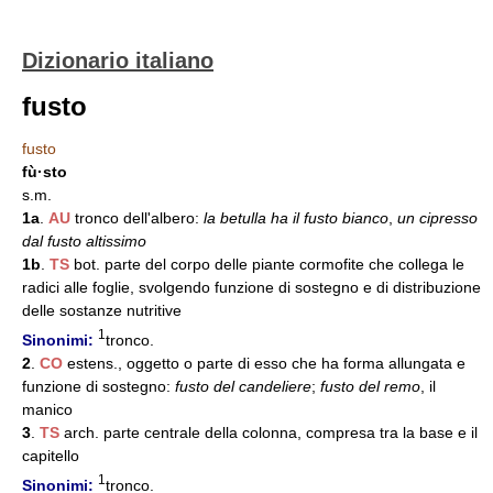
Dizionario italiano
fusto
fusto
fù·sto
s.m.
1a
.
AU
tronco dell'albero:
la betulla ha il fusto bianco
,
un cipresso
dal fusto altissimo
1b
.
TS
bot. parte del corpo delle piante cormofite che collega le
radici alle foglie, svolgendo funzione di sostegno e di distribuzione
delle sostanze nutritive
1
Sinonimi:
tronco.
2
.
CO
estens., oggetto o parte di esso che ha forma allungata e
funzione di sostegno:
fusto del candeliere
;
fusto del remo
, il
manico
3
.
TS
arch. parte centrale della colonna, compresa tra la base e il
capitello
1
Sinonimi:
tronco.