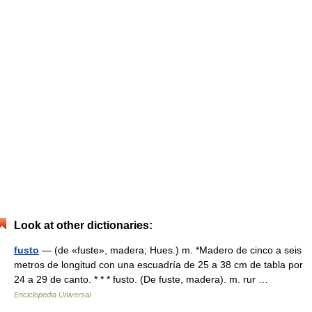
Look at other dictionaries:
fusto
— (de «fuste», madera; Hues.) m. *Madero de cinco a seis
metros de longitud con una escuadría de 25 a 38 cm de tabla por
24 a 29 de canto. * * * fusto. (De fuste, madera). m. rur …
Enciclopedia Universal