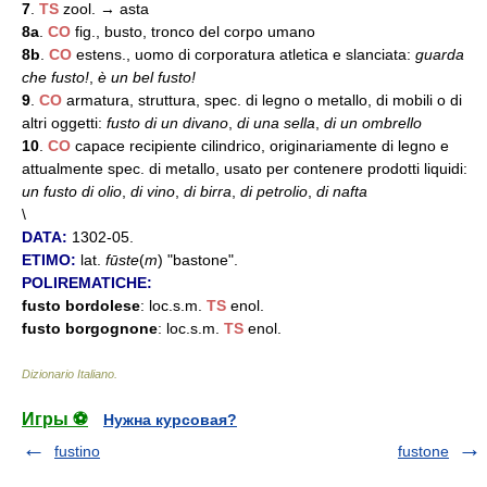
7
.
TS
zool. → asta
8a
.
CO
fig., busto, tronco del corpo umano
8b
.
CO
estens., uomo di corporatura atletica e slanciata:
guarda
che fusto!
,
è un bel fusto!
9
.
CO
armatura, struttura, spec. di legno o metallo, di mobili o di
altri oggetti:
fusto di un divano
,
di una sella
,
di un ombrello
10
.
CO
capace recipiente cilindrico, originariamente di legno e
attualmente spec. di metallo, usato per contenere prodotti liquidi:
un fusto di olio
,
di vino
,
di birra
,
di petrolio
,
di nafta
\
DATA:
1302-05.
ETIMO:
lat.
fūste
(
m
) "bastone".
POLIREMATICHE:
fusto bordolese
: loc.s.m.
TS
enol.
fusto borgognone
: loc.s.m.
TS
enol.
Dizionario Italiano
.
Игры ⚽
Нужна курсовая?
fustino
fustone