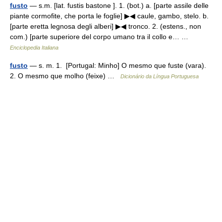
fusto
— s.m. [lat. fustis bastone ]. 1. (bot.) a. [parte assile delle
piante cormofite, che porta le foglie] ▶◀ caule, gambo, stelo. b.
[parte eretta legnosa degli alberi] ▶◀ tronco. 2. (estens., non
com.) [parte superiore del corpo umano tra il collo e… …
Enciclopedia Italiana
fusto
— s. m. 1. [Portugal: Minho] O mesmo que fuste (vara).
2. O mesmo que molho (feixe) …
Dicionário da Língua Portuguesa